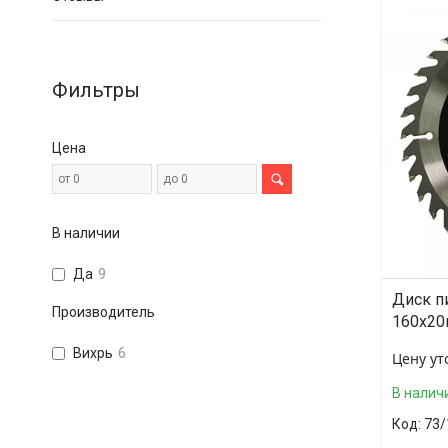
Фильтры
Цена
В наличии
Да
9
Диск п
Производитель
160х20
Вихрь
6
Цену ут
В налич
73/