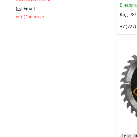
В налич
73/
info@beom.kz
+7 (727)
Диск п