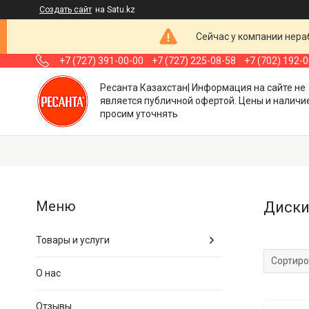
Создать сайт
на Satu.kz
Сейчас у компании нераб
+7 (727) 391-00-00
+7 (727) 225-08-58
+7 (702) 192-
Ресанта Казахстан| Информация на сайте не
является публичной офертой. Цены и наличи
просим уточнять
Диски
Товары и услуги
О нас
Отзывы