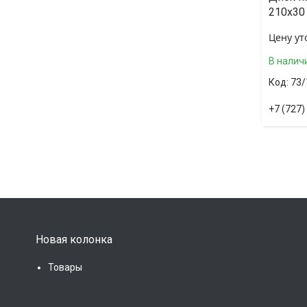
210х30
Цену ут
В налич
73/
+7 (727)
Новая колонка
Товары