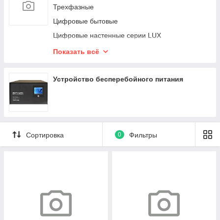
Трехфазные
Цифровые бытовые
Цифровые настенные серии LUX
Цифровые пониженного напряжения
Показать всё
Электромеханического типа
Электронного типа с цифровым дисплеем
Устройство бесперебойного питания
Сортировка
0
Фильтры