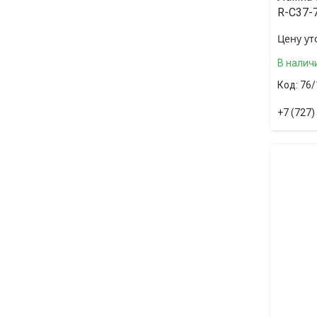
R-C37-
Цену ут
В налич
76/
+7 (727)