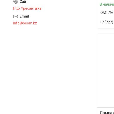
В налич
http://ресанта.kz
76/
+7 (727)
info@beom.kz
Лампа 