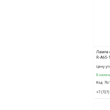
Лампа 
R-A65-
Цену ут
В налич
76/
+7 (727)