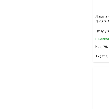
Лампа 
R-C37-
Цену ут
В налич
76/
+7 (727)