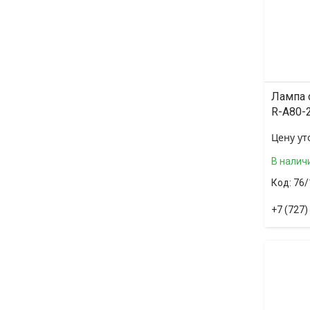
Лампа 
R-A80-
Цену ут
В налич
76/
+7 (727)