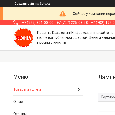
Создать сайт
на Satu.kz
Сейчас у компании нераб
+7 (727) 391-00-00
+7 (727) 225-08-58
+7 (702) 192-
Ресанта Казахстан| Информация на сайте не
является публичной офертой. Цены и наличи
просим уточнять
Лампы
Товары и услуги
О нас
Отзывы