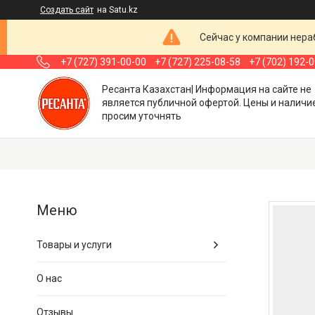
Создать сайт
на Satu.kz
Сейчас у компании нераб
+7 (727) 391-00-00
+7 (727) 225-08-58
+7 (702) 192-
Ресанта Казахстан| Информация на сайте не
является публичной офертой. Цены и наличи
просим уточнять
Товары и услуги
О нас
Отзывы