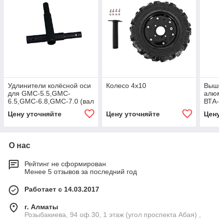
Удлинители колёсной оси
Колесо 4х10
Вышк
для GMC-5.5,GMC-
алю
6.5,GMC-6.8,GMC-7.0 (вал
ВТА
d 25*25*185) (комп. 2 шт.)
Цену уточняйте
Цену уточняйте
Цен
О нас
Рейтинг не сформирован
Менее 5 отзывов за последний год
Работает с 14.03.2017
г. Алматы
Розыбакиева, 94 оф.30, 1 этаж (угол проспекта Абая) ,