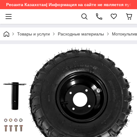
Ресанта Казахстан| Информация на сайте не является пуб
Товары и услуги
Расходные материалы
Мотокульти