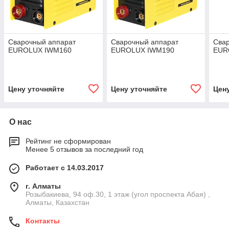
Сварочный аппарат
Сварочный аппарат
Сва
EUROLUX IWM160
EUROLUX IWM190
EUR
Цену уточняйте
Цену уточняйте
Цен
О нас
Рейтинг не сформирован
Менее 5 отзывов за последний год
Работает с 14.03.2017
г. Алматы
Розыбакиева, 94 оф.30, 1 этаж (угол проспекта Абая) ,
Алматы, Казахстан
Контакты