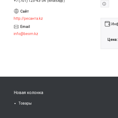
+7 (701) 125-43-34
WhatsApp
http://ресанта.kz
Инф
info@beom.kz
Цена:
Новая колонка
Товары