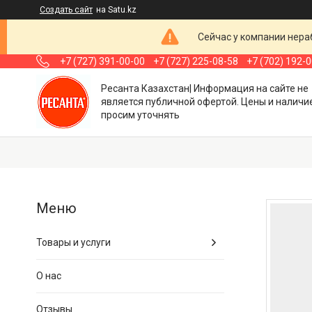
Создать сайт
на Satu.kz
Сейчас у компании нераб
+7 (727) 391-00-00
+7 (727) 225-08-58
+7 (702) 192-
Ресанта Казахстан| Информация на сайте не
является публичной офертой. Цены и наличи
просим уточнять
Товары и услуги
О нас
Отзывы