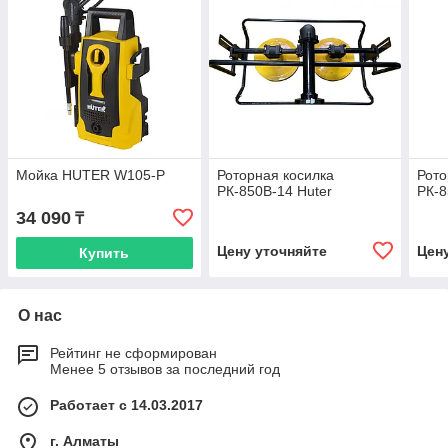
Мойка HUTER W105-Р
Роторная косилка
Рото
РК-850В-14 Huter
РК-8
34 090
₸
Цену уточняйте
Цен
Купить
О нас
Рейтинг не сформирован
Менее 5 отзывов за последний год
Работает с 14.03.2017
г. Алматы