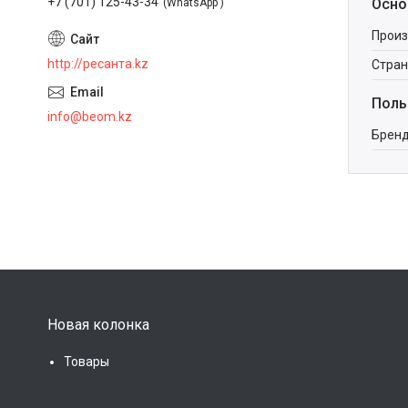
+7 (701) 125-43-34
Осно
WhatsApp
Произ
http://ресанта.kz
Стран
Поль
info@beom.kz
Брен
Новая колонка
Товары