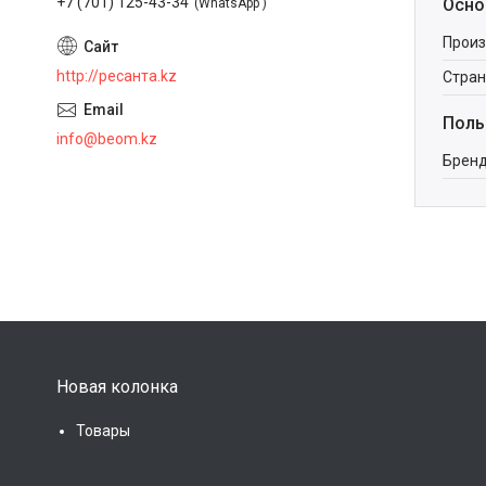
+7 (701) 125-43-34
Осно
WhatsApp
Произ
http://ресанта.kz
Стран
Поль
info@beom.kz
Брен
Новая колонка
Товары