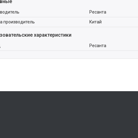
вные
водитель
Ресанта
а производитель
Китай
зовательские характеристики
д
Ресанта