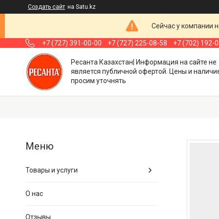
Создать сайт
на Satu.kz
Сейчас у компании н
+7 (727) 391-00-00
+7 (727) 225-08-58
+7 (702) 192-
Ресанта Казахстан| Информация на сайте не
является публичной офертой. Цены и наличи
просим уточнять
Товары и услуги
О нас
Отзывы