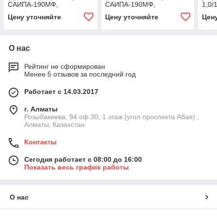
САИПА-190МФ,
САИПА-190МФ,
1,0/
САИПА-200, САИПА-220,
САИПА-200, САИПА-220,
САИ
Цену уточняйте
Цену уточняйте
Цен
САИПА-220 Синергия,
САИПА-220 Синергия,
САИПА-250,
САИПА-250
О нас
Рейтинг не сформирован
Менее 5 отзывов за последний год
Работает с 14.03.2017
г. Алматы
Розыбакиева, 94 оф.30, 1 этаж (угол проспекта Абая) ,
Алматы, Казахстан
Контакты
Сегодня работает с 08:00 до 16:00
Показать весь график работы
О нас