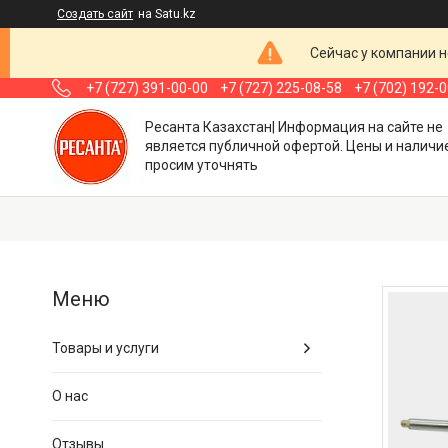
Создать сайт
на Satu.kz
Сейчас у компании н
+7 (727) 391-00-00
+7 (727) 225-08-58
+7 (702) 192-
Ресанта Казахстан| Информация на сайте не
является публичной офертой. Цены и наличи
просим уточнять
Товары и услуги
О нас
Отзывы