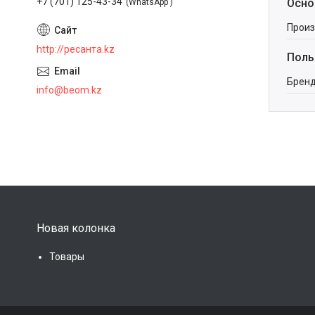
+7 (701) 125-43-34
Осно
WhatsApp
Произ
http://ресанта.kz
Поль
Брен
info@beom.kz
Новая колонка
Товары