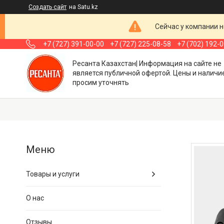
Создать сайт
на Satu.kz
Сейчас у компании н
+7 (727) 391-00-00
+7 (727) 225-08-58
+7 (702) 192-
Ресанта Казахстан| Информация на сайте не
является публичной офертой. Цены и наличи
просим уточнять
Товары и услуги
О нас
Отзывы