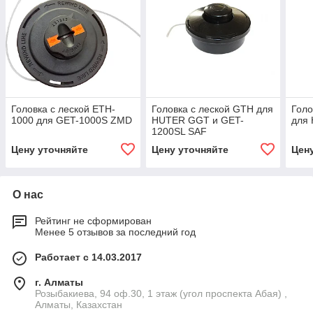
Головка с леской ETH-
Головка с леской GTH для
Голо
1000 для GET-1000S ZMD
HUTER GGT и GET-
для
1200SL SAF
Цену уточняйте
Цену уточняйте
Цен
О нас
Рейтинг не сформирован
Менее 5 отзывов за последний год
Работает с 14.03.2017
г. Алматы
Розыбакиева, 94 оф.30, 1 этаж (угол проспекта Абая) ,
Алматы, Казахстан