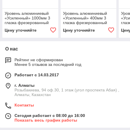
Уровень алюминиевый
Уровень алюминиевый
Уро
«Усиленный» 1000мм 3
«Усиленный» 400мм 3
«Ус
глазка фрезерованный
глазка фрезерованный
глаз
Вихрь
Вихрь
Вих
Цену уточняйте
Цену уточняйте
Цен
О нас
Рейтинг не сформирован
Менее 5 отзывов за последний год
Работает с 14.03.2017
г. Алматы
Розыбакиева, 94 оф.30, 1 этаж (угол проспекта Абая) ,
Алматы, Казахстан
Контакты
Сегодня работает с 08:00 до 16:00
Показать весь график работы