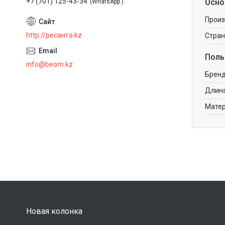
+7 (701) 125-43-34
Осно
WhatsApp
Произ
http://ресанта.kz
Стран
Поль
info@beom.kz
Брен
Длина
Мате
Новая колонка