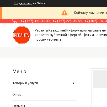
Создать сайт
на Satu.kz
Сейчас у компании н
+7 (727) 391-00-00
+7 (727) 225-08-58
+7 (702) 192-
Ресанта Казахстан| Информация на сайте не
является публичной офертой. Цены и наличи
просим уточнять
Товары и услуги
О нас
Отзывы