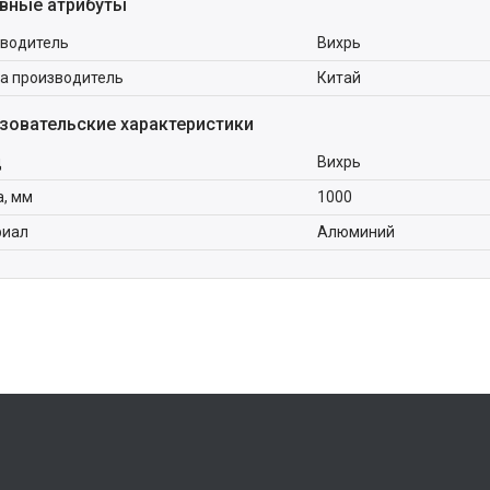
вные атрибуты
водитель
Вихрь
а производитель
Китай
зовательские характеристики
д
Вихрь
, мм
1000
риал
Алюминий