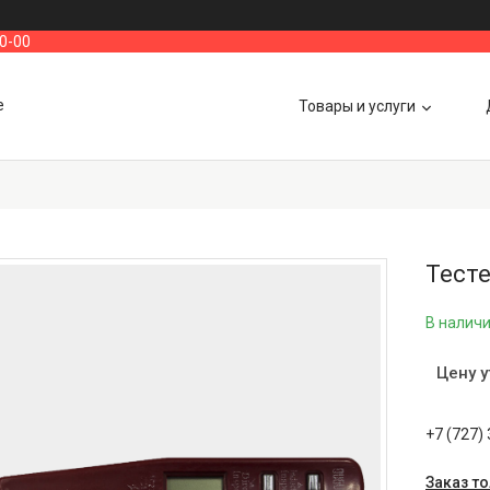
00-00
е
Товары и услуги
Тесте
В налич
Цену 
+7 (727)
Заказ т