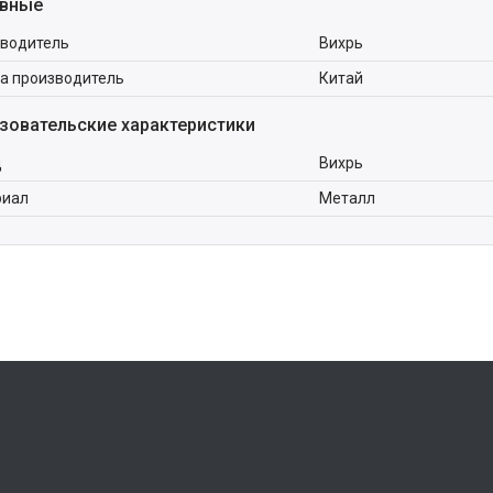
вные
водитель
Вихрь
а производитель
Китай
зовательские характеристики
д
Вихрь
риал
Металл