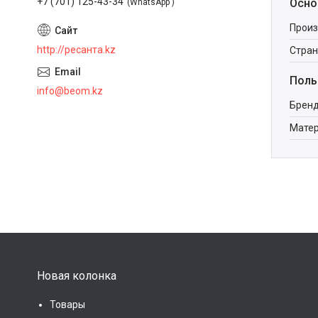
+7 (701) 125-43-34
Осно
WhatsApp
Произ
http://ресанта.kz
Стран
Поль
info@beom.kz
Брен
Мате
Новая колонка
Товары