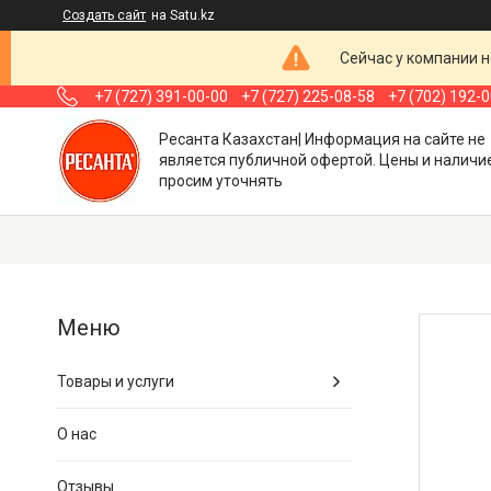
Создать сайт
на Satu.kz
Сейчас у компании н
+7 (727) 391-00-00
+7 (727) 225-08-58
+7 (702) 192-
Ресанта Казахстан| Информация на сайте не
является публичной офертой. Цены и наличи
просим уточнять
Товары и услуги
О нас
Отзывы