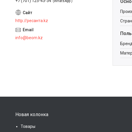
+7 (701) 125-43-34
Осно
WhatsApp
Произ
http://ресанта.kz
Стран
Поль
info@beom.kz
Брен
Мате
Новая колонка
Товары