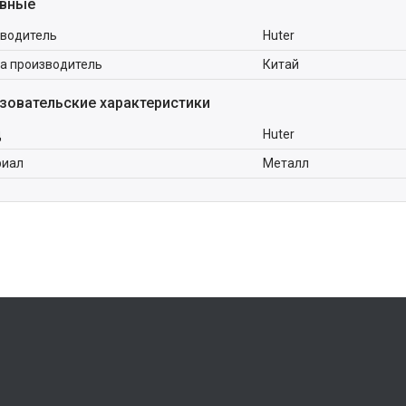
вные
водитель
Huter
а производитель
Китай
зовательские характеристики
д
Huter
риал
Металл