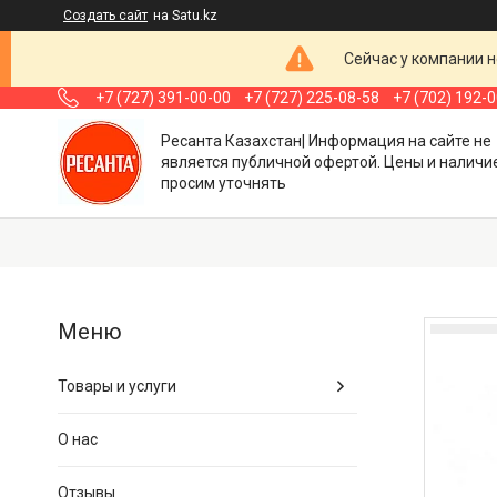
Создать сайт
на Satu.kz
Сейчас у компании н
+7 (727) 391-00-00
+7 (727) 225-08-58
+7 (702) 192-
Ресанта Казахстан| Информация на сайте не
является публичной офертой. Цены и наличи
просим уточнять
Товары и услуги
О нас
Отзывы