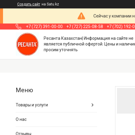
Создать сайт
на Satu.kz
Сейчас у компании н
+7 (727) 391-00-00
+7 (727) 225-08-58
+7 (702) 192-
Ресанта Казахстан| Информация на сайте не
является публичной офертой. Цены и наличи
просим уточнять
Товары и услуги
О нас
Отзывы