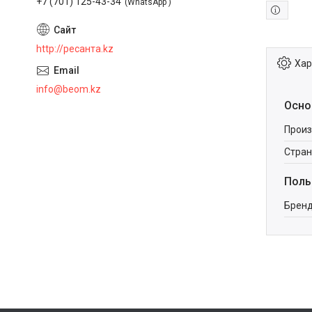
+7 (701) 125-43-34
WhatsApp
http://ресанта.kz
Хар
info@beom.kz
Осно
Произ
Стран
Поль
Брен