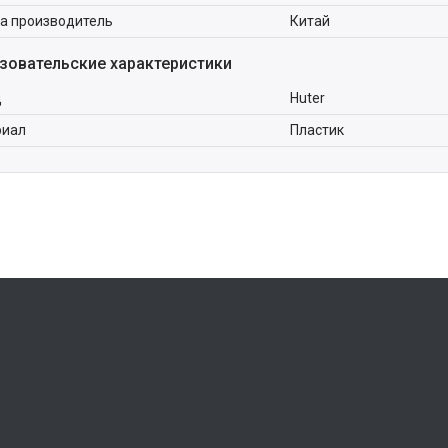
а производитель
Китай
зовательские характеристики
д
Huter
риал
Пластик