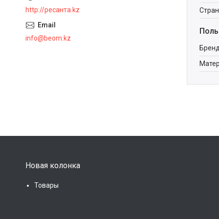
http://ресанта.kz
Стран
Поль
info@beom.kz
Брен
Мате
Новая колонка
Товары