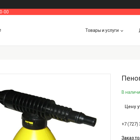
00-00
е
Товары и услуги
Пено
В налич
Цену 
+7 (727)
Заказ т