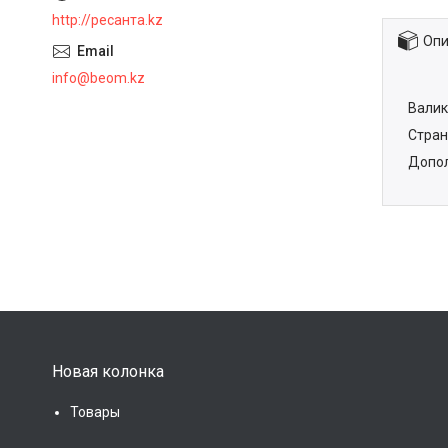
http://ресанта.kz
Опи
info@beom.kz
Валик
Стран
Допол
Новая колонка
Товары