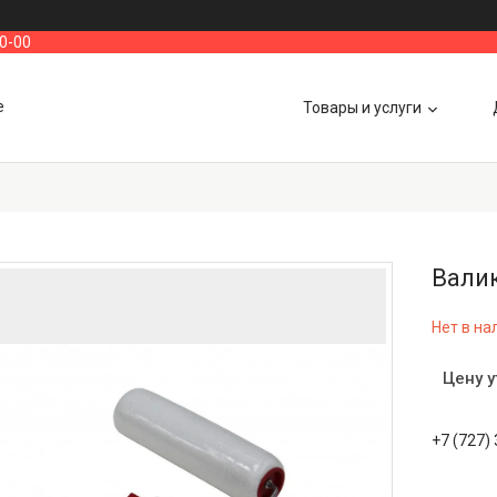
00-00
е
Товары и услуги
Вали
Нет в на
Цену 
+7 (727)