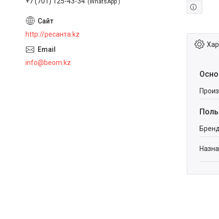
+7 (701) 125-43-34
WhatsApp
http://ресанта.kz
Хар
info@beom.kz
Осно
Произ
Поль
Брен
Назна