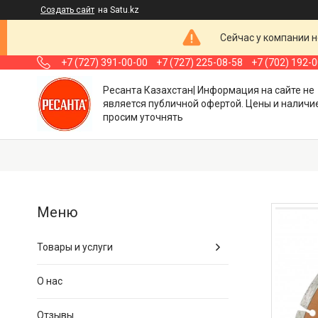
Создать сайт
на Satu.kz
Сейчас у компании н
+7 (727) 391-00-00
+7 (727) 225-08-58
+7 (702) 192-
Ресанта Казахстан| Информация на сайте не
является публичной офертой. Цены и наличи
просим уточнять
Товары и услуги
О нас
Отзывы