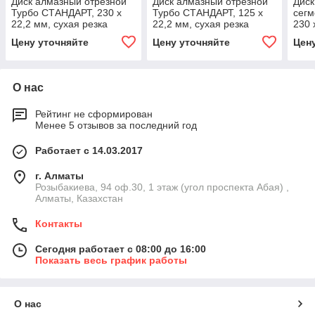
Диск алмазный отрезной
Диск алмазный отрезной
Диск
Турбо СТАНДАРТ, 230 х
Турбо СТАНДАРТ, 125 х
сег
22,2 мм, сухая резка
22,2 мм, сухая резка
230 
Вихрь
Вихрь
Вих
Цену уточняйте
Цену уточняйте
Цен
О нас
Рейтинг не сформирован
Менее 5 отзывов за последний год
Работает с 14.03.2017
г. Алматы
Розыбакиева, 94 оф.30, 1 этаж (угол проспекта Абая) ,
Алматы, Казахстан
Контакты
Сегодня работает с 08:00 до 16:00
Показать весь график работы
О нас