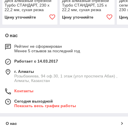
Диск алмазный отрезной
Диск алмазный отрезной
Диск
Турбо СТАНДАРТ, 230 х
Турбо СТАНДАРТ, 125 х
сег
22,2 мм, сухая резка
22,2 мм, сухая резка
230 
Вихрь
Вихрь
Вих
Цену уточняйте
Цену уточняйте
Цен
О нас
Рейтинг не сформирован
Менее 5 отзывов за последний год
Работает с 14.03.2017
г. Алматы
Розыбакиева, 94 оф.30, 1 этаж (угол проспекта Абая) ,
Алматы, Казахстан
Контакты
Сегодня выходной
Показать весь график работы
О нас