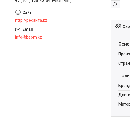
+7 (701) 125-43-34
WhatsApp
http://ресанта.kz
Хар
info@beom.kz
Осно
Произ
Стран
Поль
Брен
Длина
Мате