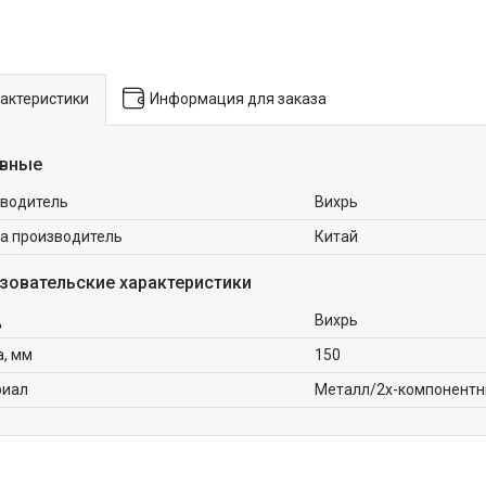
актеристики
Информация для заказа
вные
водитель
Вихрь
а производитель
Китай
зовательские характеристики
д
Вихрь
, мм
150
риал
Металл/2х-компонентн