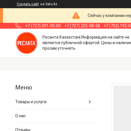
Создать сайт
на Satu.kz
Сейчас у компании не
+7 (727) 391-00-00
+7 (727) 225-08-58
+7 (702) 192-
Ресанта Казахстан| Информация на сайте не
является публичной офертой. Цены и наличи
просим уточнять
Товары и услуги
О нас
Отзывы