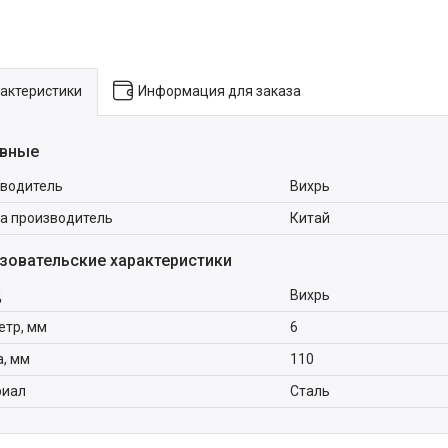
актеристики
Информация для заказа
вные
водитель
Вихрь
а производитель
Китай
зовательские характеристики
д
Вихрь
тр, мм
6
, мм
110
риал
Сталь