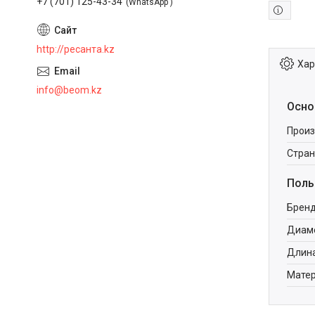
+7 (701) 125-43-34
WhatsApp
http://ресанта.kz
Хар
info@beom.kz
Осно
Произ
Стран
Поль
Брен
Диаме
Длина
Мате