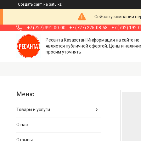
Создать сайт
на Satu.kz
Сейчас у компании не
+7 (727) 391-00-00
+7 (727) 225-08-58
+7 (702) 192-
Ресанта Казахстан| Информация на сайте не
является публичной офертой. Цены и наличи
просим уточнять
Товары и услуги
О нас
Отзывы