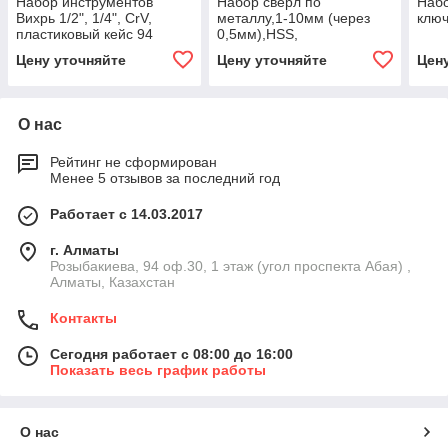
Набор инструментов
Набор сверл по
Наб
Вихрь 1/2", 1/4", CrV,
металлу,1-10мм (через
клю
пластиковый кейс 94
0,5мм),HSS,
предмета
19шт.,металл.коробка,цилиндриче
Цену уточняйте
Цену уточняйте
Цен
хвостовик Вихрь
О нас
Рейтинг не сформирован
Менее 5 отзывов за последний год
Работает с 14.03.2017
г. Алматы
Розыбакиева, 94 оф.30, 1 этаж (угол проспекта Абая) ,
Алматы, Казахстан
Контакты
Сегодня работает с 08:00 до 16:00
Показать весь график работы
О нас