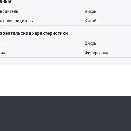
вные
водитель
Вихрь
а производитель
Китай
зовательские характеристики
д
Вихрь
риал
Фибергласс