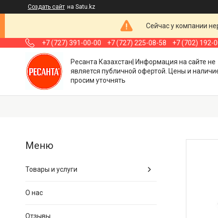
Создать сайт
на Satu.kz
Сейчас у компании не
+7 (727) 391-00-00
+7 (727) 225-08-58
+7 (702) 192-
Ресанта Казахстан| Информация на сайте не
является публичной офертой. Цены и наличи
просим уточнять
Товары и услуги
О нас
Отзывы