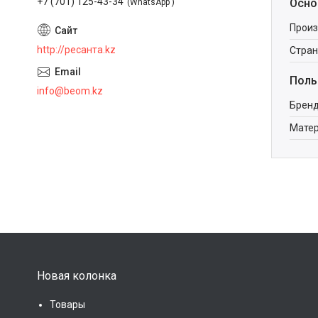
+7 (701) 125-43-34
Осно
WhatsApp
Произ
http://ресанта.kz
Стран
Поль
info@beom.kz
Брен
Мате
Новая колонка
Товары