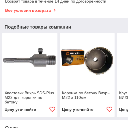
Возврат товара в течение 14 дней по договоренности
Все условия возврата
Подобные товары компании
Хвостовик Вихрь SDS-Plus
Коронка по бетону Вихрь
Круг
М22 для коронки по
М22 х 110мм
ВИХ
бетону
Цену уточняйте
Цену уточняйте
Цен
О нас