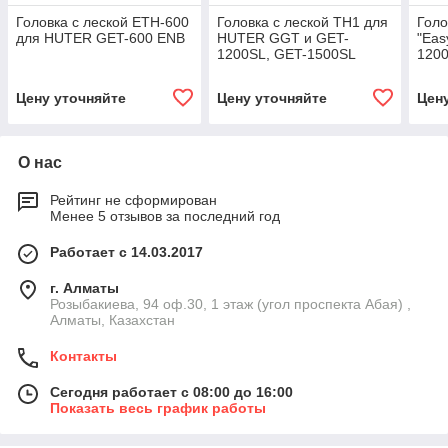
Головка с леской ETH-600
Головка с леской TH1 для
Голо
для HUTER GET-600 ENB
HUTER GGT и GET-
"Eas
1200SL, GET-1500SL
120
Цену уточняйте
Цену уточняйте
Цен
О нас
Рейтинг не сформирован
Менее 5 отзывов за последний год
Работает с 14.03.2017
г. Алматы
Розыбакиева, 94 оф.30, 1 этаж (угол проспекта Абая) ,
Алматы, Казахстан
Контакты
Сегодня работает с 08:00 до 16:00
Показать весь график работы