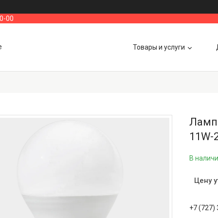
00-00
е
Товары и услуги
Ламп
11W-2
В налич
Цену 
+7 (727)