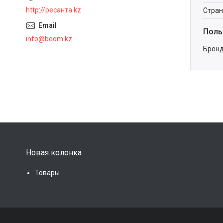
http://ресанта.kz
Стран
Поль
info@beom.kz
Брен
Новая колонка
Товары