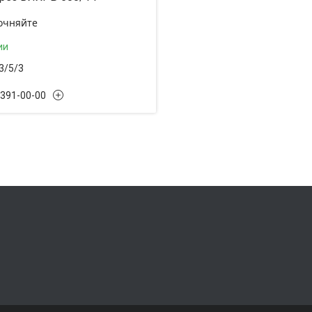
очняйте
ии
3/5/3
 391-00-00