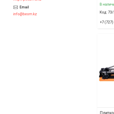
В налич
73/
info@beom.kz
+7 (727)
Плитко