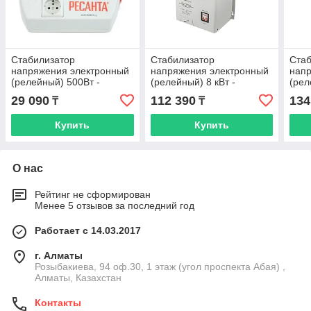
Стабилизатор
Стабилизатор
Стаб
напряжения электронный
напряжения электронный
нап
(релейный) 500Вт -
(релейный) 8 кВт -
(рел
Ресанта ACH-500Н/1-Ц -
Ресанта ACH-8000Н/1-Ц -
Реса
29 090
112 390
134
₸
₸
настенный
настенный
-нас
Купить
Купить
О нас
Рейтинг не сформирован
Менее 5 отзывов за последний год
Работает с 14.03.2017
г. Алматы
Розыбакиева, 94 оф.30, 1 этаж (угол проспекта Абая) ,
Алматы, Казахстан
Контакты