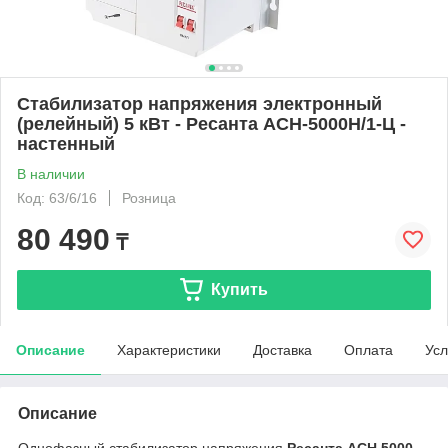
Стабилизатор напряжения электронный
(релейный) 5 кВт - Ресанта ACH-5000Н/1-Ц -
настенный
В наличии
Код: 63/6/16
Розница
80 490
₸
Купить
Описание
Характеристики
Доставка
Оплата
Усл
Описание
Однофазный стабилизатор напряжения
Ресанта АСН 5000