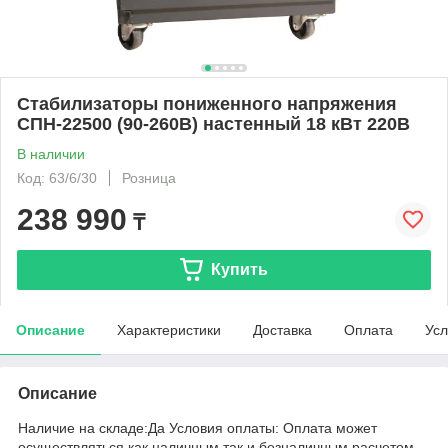
Cтабилизаторы пониженного напряжения
СПН-22500 (90-260В) настенный 18 кВт 220В
В наличии
Код: 63/6/30
Розница
238 990
₸
Купить
Описание
Характеристики
Доставка
Оплата
Усл
Описание
Наличие на складе:Да Условия оплаты: Оплата может
осуществляться как наличным так и безналичным расчетом