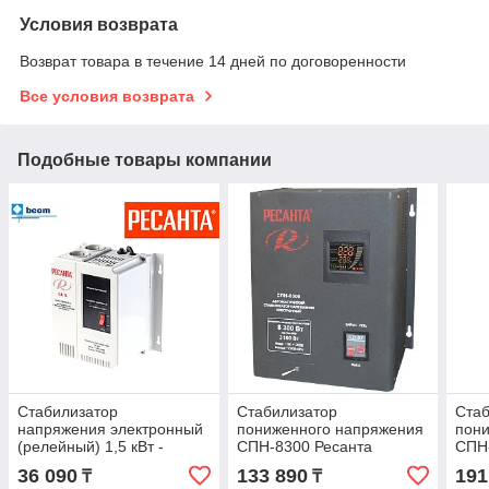
Условия возврата
Возврат товара в течение 14 дней по договоренности
Все условия возврата
Подобные товары компании
Стабилизатор
Стабилизатор
Cта
напряжения электронный
пониженного напряжения
пон
(релейный) 1,5 кВт -
СПН-8300 Ресанта
СПН-
Ресанта ACH-1500Н/1-Ц -
настенный 220В (90-260В)
наст
36 090
133 890
191
₸
₸
настенный