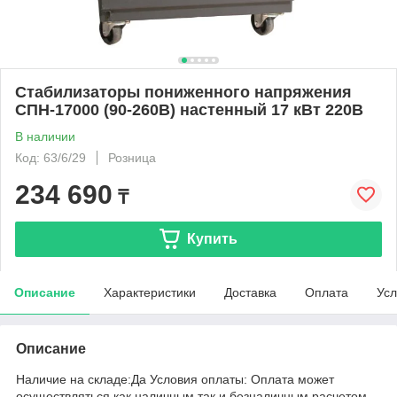
Cтабилизаторы пониженного напряжения
СПН-17000 (90-260В) настенный 17 кВт 220В
В наличии
Код: 63/6/29
Розница
234 690
₸
Купить
Описание
Характеристики
Доставка
Оплата
Усл
Описание
Наличие на складе:Да Условия оплаты: Оплата может
осуществляться как наличным так и безналичным расчетом