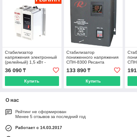
Стабилизатор
Стабилизатор
Cта
напряжения электронный
пониженного напряжения
пон
(релейный) 1,5 кВт -
СПН-8300 Ресанта
СПН-
Ресанта ACH-1500Н/1-Ц -
настенный 220В (90-260В)
наст
36 090
133 890
191
₸
₸
настенный
Купить
Купить
О нас
Рейтинг не сформирован
Менее 5 отзывов за последний год
Работает с 14.03.2017