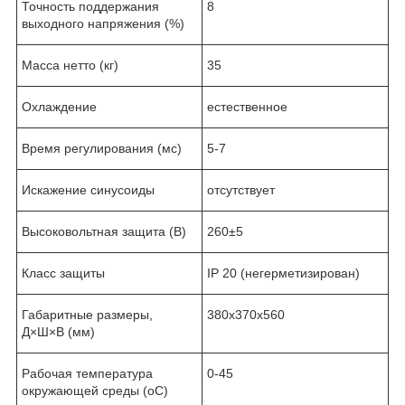
Точность поддержания
8
выходного напряжения (%)
Масса нетто (кг)
35
Охлаждение
естественное
Время регулирования (мс)
5-7
Искажение синусоиды
отсутствует
Высоковольтная защита (В)
260±5
Класс защиты
IP 20 (негерметизирован)
Габаритные размеры,
380х370х560
Д×Ш×В (мм)
Рабочая температура
0-45
окружающей среды (оС)