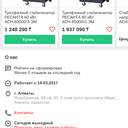
Трехфазный стабилизатор
Трехфазный стабилизатор
Стаб
РЕСАНТА 60 кВт
РЕСАНТА 80 кВт
нап
АСН-60000/3-ЭМ
АСН-80000/3-ЭМ
АСН
электромеханический
электромеханический
1 248 290
1 937 090
₸
₸
Цен
Купить
Купить
О нас
Рейтинг не сформирован
Менее 5 отзывов за последний год
Работает с 14.03.2017
г. Алматы
Розыбакиева, 94 оф.30, 1 этаж (угол проспекта Абая) ,
Алматы, Казахстан
Контакты
Сегодня выходной
Показать весь график работы