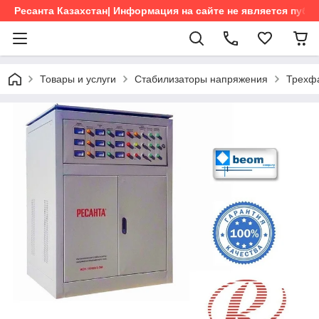
Ресанта Казахстан| Информация на сайте не является пуб
Товары и услуги
Стабилизаторы напряжения
Трехфа