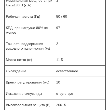
Номинальная мощность при
3
Uвх≥190 В (кВт)
Рабочая частота (Гц)
50 / 60
КПД, при нагрузке 80% не
97
менее
Точность поддержания
2
выходного напряжения (%)
Масса нетто (кг)
11,5
Охлаждение
естественное
Время регулирования (мс)
10
Искажение синусоиды
отсутствует
Высоковольтная защита (В)
260±5