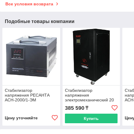
Все условия возврата
Подобные товары компании
Стабилизатор
Стабилизатор
Стаб
напряжения РЕСАНТА
напряжения
нап
АСН-2000/1-ЭМ
электромеханический 20
АСН
кВт Ресанта АСН-20000/1-
385 590
₸
ЭМ
Цену уточняйте
Цен
Купить