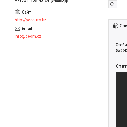
+7 (701) 125-43-34
WhatsApp
http://ресанта.kz
Опи
info@beom.kz
Стаби
высок
Стат