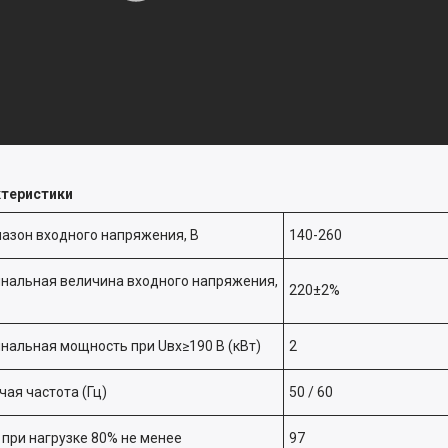
ктеристики
азон входного напряжения, В
140-260
нальная величина входного напряжения,
220±2%
нальная мощность при Uвх≥190 В (кВт)
2
чая частота (Гц)
50 / 60
 при нагрузке 80% не менее
97