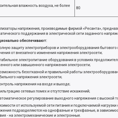
сительная влажность воздуха, не более
80
лизаторы напряжения, производимые фирмой «Ресанта», предназ
атического поддержания в электрической сети заданного напряже
ционально обеспечивают:
ную защиту электроприборов и электрооборудования бытового
чения от внезапного изменения напряжения электросети;
бильное электропитание оборудования в условиях продолжител
енного или завышенного напряжения электросети;
можность безотказной и правильной работы электро­оборудован
бильного напряжения электросети;
троль напряжения на входе и выходе;
ьтрацию сетевых помех и отсутствие искажений;
оматическое регулирование выходного напряжения с высокой т
исимости от используемой сети питания и подключаемой нагрузки
жения подразде­ляются на однофазные и трехфазные, в зависимос
вия - на электромеханические и электронные.