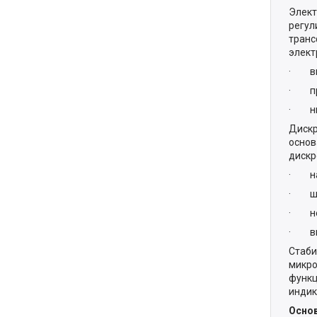
Элект
регул
транс
элект
· выс
· пре
· низ
Дискр
основ
дискр
· нап
· шир
· не 
· выс
Стаби
микро
функц
индик
Осно