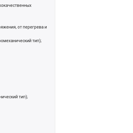
ококачественных
яжения, от перегрева и
омеханический тип);
ический тип);