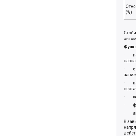
Отно
(%)
Стаби
автом
Функ
· пол
назна
· ста
заниж
· воз
неста
· кон
· фил
· авт
В зав
напря
дейст