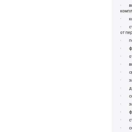
· выс
компл
· кон
· ста
от пе
· пов
· фун
· отс
· выс
· све
· защ
· диа
· сов
· защ
· фи
· сто
· сов