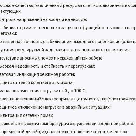
окое качество, увеличенный ресурс за счет использования выс
ектующих;
троль напряжения на входе и на выходе;
билизатор имеет несколько защитных функций: от высокого напр
регрузки;
ышенная точность стабилизации выходного напряжения (электр
кция регулируемой задержки подачи выходного напряжения;
утствие вносимых помех и искажений при работе;
окая надежность и стойкость к перегрузкам;
товая индикация режимов работы;
ита от токов короткого замыкания;
пазон изменения нагрузки от 0 до 100 %;
ершенствованный электропривод щеточного узла (электромехан
итное отключение нагрузки в аварийных ситуациях;
льтрация сетевых помех;
йкость к высоким температурам окружающей среды при работе;
ременный дизайн, идеальное соотношение «цена-качество».