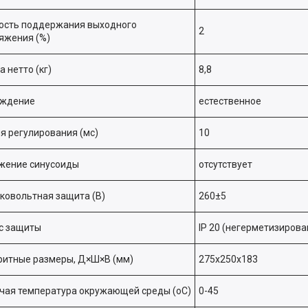
ость поддержания выходного
2
яжения (%)
а нетто (кг)
8,8
ждение
естественное
я регулирования (мс)
10
жение синусоиды
отсутствует
ковольтная защита (В)
260±5
с защиты
IP 20 (негерметизирова
ритные размеры, Д×Ш×В (мм)
275х250х183
чая температура окружающей среды (оС)
0-45