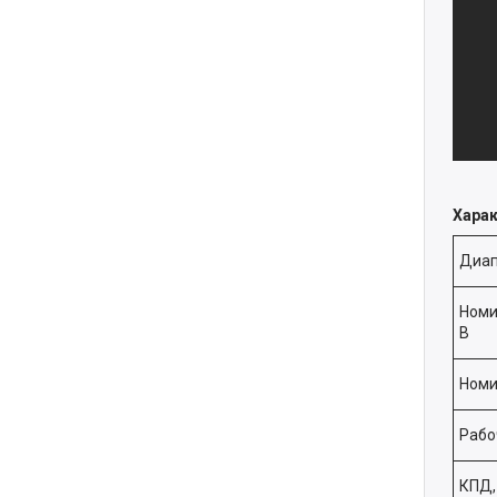
Хара
Диап
Номи
В
Номи
Рабо
КПД,