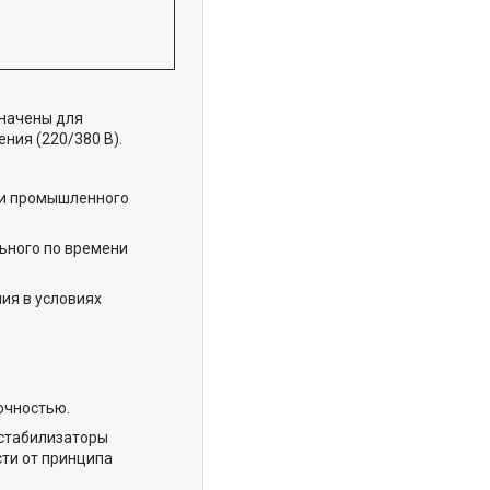
начены для
ния (220/380 В).
 и промышленного
ьного по времени
ия в условиях
очностью.
 стабилизаторы
ти от принципа