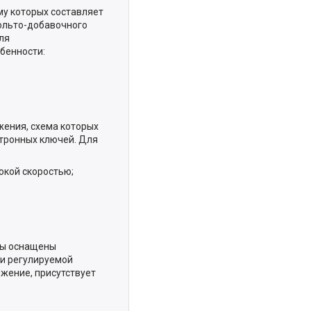
му которых составляет
ольто-добавочного
ля
бенности:
жения, схема которых
тронных ключей. Для
окой скоростью;
ры оснащены
и регулируемой
жение, присутствует