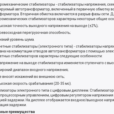
ромеханические стабилизаторы - стабилизаторы напряжения, схе
ируемый автотрансформатор, включенный в первичную обмотку в
форматора. Вторичная обмотка включается в разрыв фазы сети. Д
ромеханических стабилизаторов характерны некоторые общие осо
окая точность выходного напряжения на выходе (±2%);
восходная перегрузочная способность;
кий уровень шума.
етные стабилизаторы (электронного типа) - стабилизаторы напря
ана на коммутации отводов автотрансформатора с помощью элек
етных стабилизаторов характерны следующие особенности:
ряжение на выходе стабилизатора изменяется ступенчато с выс
окий диапазон входного напряжения;
вносят искажений во внешнюю сеть;
окая скорость срабатывания (20-35 мс).
лизаторы электронного типа с цифровым дисплеем. Стабилизато
процессорным управлением, цифровым регулятором напряжения 
ией задержки. На дисплее отображается входное/выходное напря
ация задержки.
вные преимущества