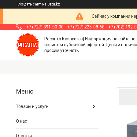
Создать сайт
на Satu.kz
Сейчас у компании не
+7 (727) 391-00-00
+7 (727) 225-08-58
+7 (702) 192-
Ресанта Казахстан| Информация на сайте не
является публичной офертой. Цены и наличи
просим уточнять
Товары и услуги
О нас
Отзывы