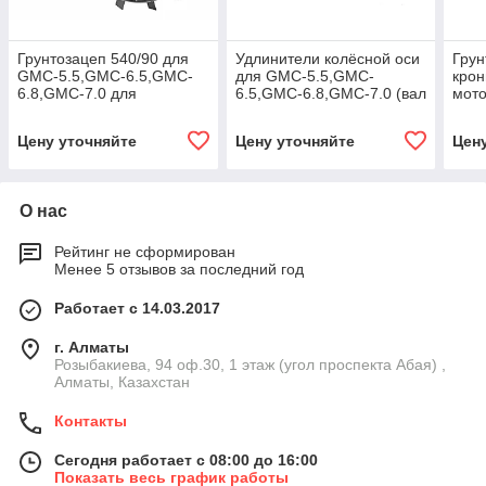
Грунтозацеп 540/90 для
Удлинители колёсной оси
Грун
GMC-5.5,GMC-6.5,GMC-
для GMC-5.5,GMC-
кро
6.8,GMC-7.0 для
6.5,GMC-6.8,GMC-7.0 (вал
мот
окучивания (вал 25 мм)
d 25*25*185) (комп. 2 шт.)
9.0
(комп. 2 шт.)
Цену уточняйте
Цену уточняйте
Цен
О нас
Рейтинг не сформирован
Менее 5 отзывов за последний год
Работает с 14.03.2017
г. Алматы
Розыбакиева, 94 оф.30, 1 этаж (угол проспекта Абая) ,
Алматы, Казахстан
Контакты
Сегодня работает с 08:00 до 16:00
Показать весь график работы