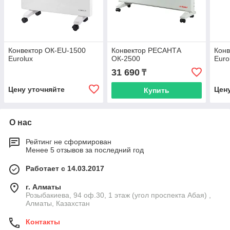
Конвектор ОК-EU-1500
Конвектор РЕСАНТА
Кон
Eurolux
ОК-2500
Euro
31 690
₸
Цену уточняйте
Цен
Купить
О нас
Рейтинг не сформирован
Менее 5 отзывов за последний год
Работает с 14.03.2017
г. Алматы
Розыбакиева, 94 оф.30, 1 этаж (угол проспекта Абая) ,
Алматы, Казахстан
Контакты