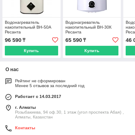
Водонагреватель
Водонагреватель
Водо
накопительный ВН-50А
накопительный ВН-30К
нак
Ресанта
Ресанта
Реса
96 590
65 590
46 
₸
₸
Купить
Купить
О нас
Рейтинг не сформирован
Менее 5 отзывов за последний год
Работает с 14.03.2017
г. Алматы
Розыбакиева, 94 оф.30, 1 этаж (угол проспекта Абая) ,
Алматы, Казахстан
Контакты