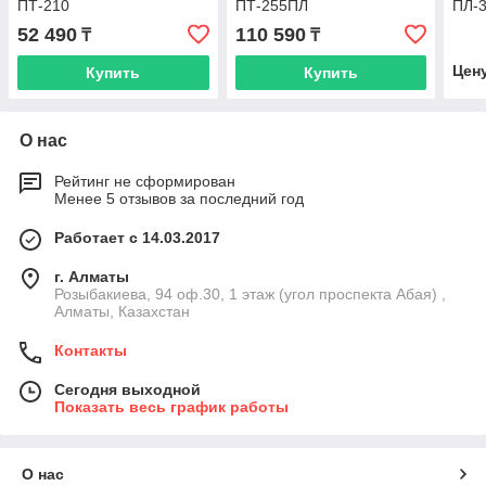
ПТ-210
ПТ-255ПЛ
ПЛ-3
52 490
110 590
₸
₸
Цен
Купить
Купить
О нас
Рейтинг не сформирован
Менее 5 отзывов за последний год
Работает с 14.03.2017
г. Алматы
Розыбакиева, 94 оф.30, 1 этаж (угол проспекта Абая) ,
Алматы, Казахстан
Контакты
Сегодня выходной
Показать весь график работы
О нас