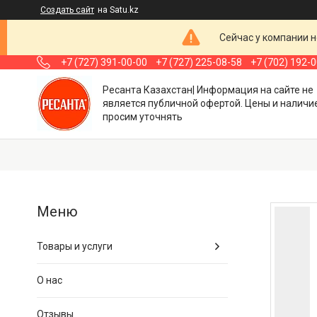
Создать сайт
на Satu.kz
Сейчас у компании н
+7 (727) 391-00-00
+7 (727) 225-08-58
+7 (702) 192-
Ресанта Казахстан| Информация на сайте не
является публичной офертой. Цены и наличи
просим уточнять
Товары и услуги
О нас
Отзывы