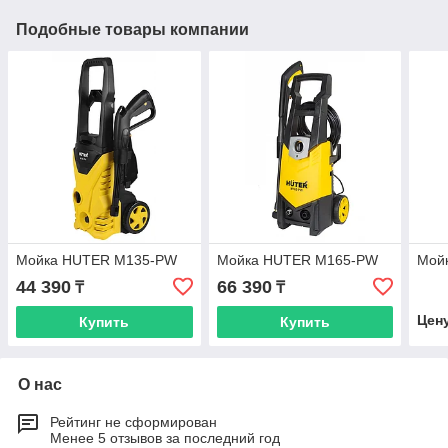
Подобные товары компании
Мойка HUTER M135-РW
Мойка HUTER M165-РW
Мой
44 390
66 390
₸
₸
Цен
Купить
Купить
О нас
Рейтинг не сформирован
Менее 5 отзывов за последний год