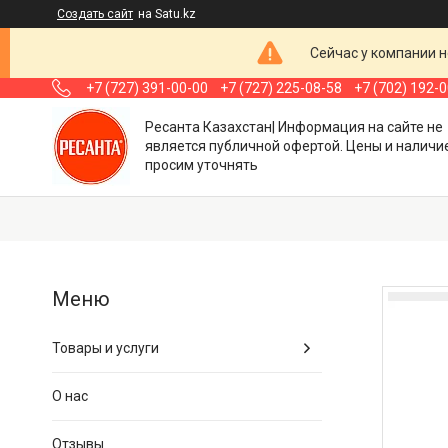
Создать сайт
на Satu.kz
Сейчас у компании н
+7 (727) 391-00-00
+7 (727) 225-08-58
+7 (702) 192-
Ресанта Казахстан| Информация на сайте не
является публичной офертой. Цены и наличи
просим уточнять
Товары и услуги
О нас
Отзывы