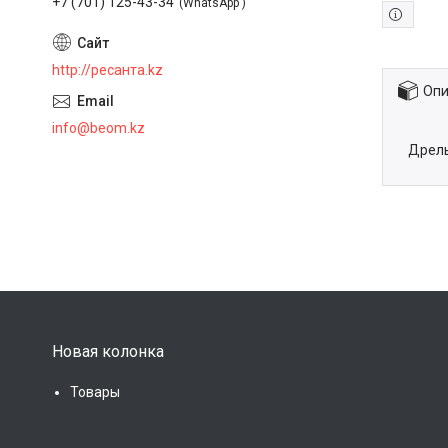
+7 (701) 125-43-34
WhatsApp
http://ресанта.kz
Опи
info@beom.kz
Дрель
Новая колонка
Товары