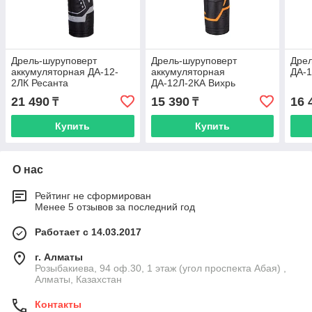
Дрель-шуруповерт
Дрель-шуруповерт
Дре
аккумуляторная ДА-12-
аккумуляторная
ДА-1
2ЛК Ресанта
ДА-12Л-2КА Вихрь
21 490
15 390
16 
₸
₸
Купить
Купить
О нас
Рейтинг не сформирован
Менее 5 отзывов за последний год
Работает с 14.03.2017
г. Алматы
Розыбакиева, 94 оф.30, 1 этаж (угол проспекта Абая) ,
Алматы, Казахстан
Контакты