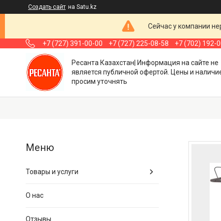
Создать сайт
на Satu.kz
Сейчас у компании не
+7 (727) 391-00-00
+7 (727) 225-08-58
+7 (702) 192-
Ресанта Казахстан| Информация на сайте не
является публичной офертой. Цены и наличи
просим уточнять
Товары и услуги
О нас
Отзывы