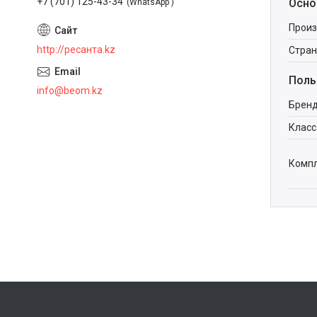
+7 (701) 125-43-34
Осно
WhatsApp
Произ
http://ресанта.kz
Стран
Поль
info@beom.kz
Брен
Класс
Комп