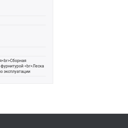
ая<br>Сборная
с фурнитурой <br>Леска
по эксплуатации