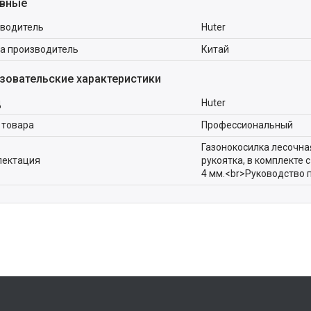
вные
водитель
Huter
а производитель
Китай
зовательские характеристики
д
Huter
 товара
Профессиональный
Газонокосилка лесочн
лектация
рукоятка, в комплекте 
4 мм.<br>Руководство 