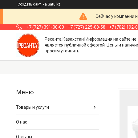
Создать сайт
на Satu.kz
Сейчас у компании н
+7 (727) 391-00-00
+7 (727) 225-08-58
+7 (702) 192-
Ресанта Казахстан| Информация на сайте не
является публичной офертой. Цены и наличи
просим уточнять
Товары и услуги
О нас
Отзывы