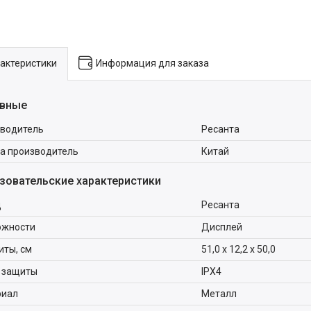
актеристики
Информация для заказа
вные
водитель
Ресанта
а производитель
Китай
зовательские характеристики
д
Ресанта
ожности
Дисплей
иты, см
51,0 х 12,2 х 50,0
 защиты
IPX4
риал
Металл