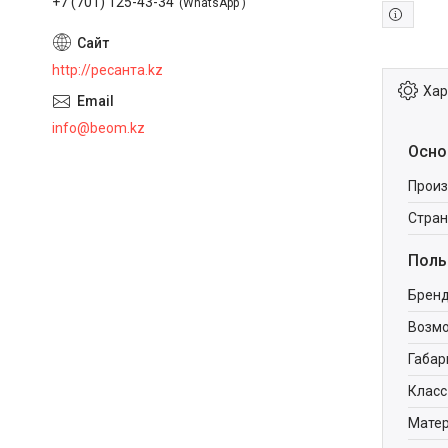
+7 (701) 125-43-34
WhatsApp
http://ресанта.kz
Хар
info@beom.kz
Осно
Произ
Стран
Поль
Брен
Возм
Габар
Класс
Мате