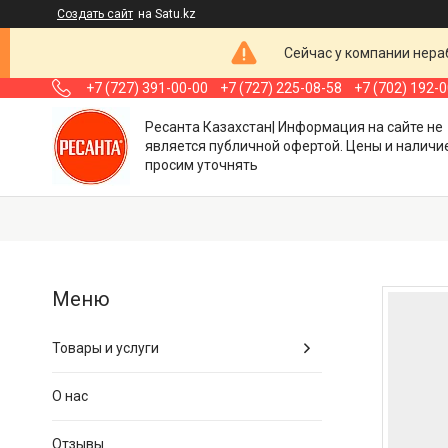
Создать сайт
на Satu.kz
Сейчас у компании нераб
+7 (727) 391-00-00
+7 (727) 225-08-58
+7 (702) 192-
Ресанта Казахстан| Информация на сайте не
является публичной офертой. Цены и наличи
просим уточнять
Товары и услуги
О нас
Отзывы